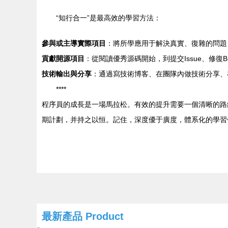
“知行合一”是最高效的學習方法：
參與或主導實際項目
：將所學應用于解決真實、復雜的問題
貢獻開源項目
：從閱讀優秀源碼開始，到提交Issue、修
技術輸出與分享
：通過寫技術博客、在團隊內做技術分享、
****
程序員的成長是一場馬拉松。有效的提升需要一個清晰的路
期計劃，并持之以恒。記住，深度優于廣度，體系化的學習
最新產品
Product