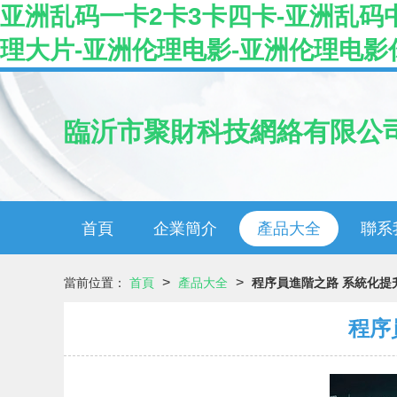
亚洲乱码一卡2卡3卡四卡-亚洲乱码
理大片-亚洲伦理电影-亚洲伦理电影
臨沂市聚財科技網絡有限公
首頁
企業簡介
產品大全
聯系
>
>
當前位置：
首頁
產品大全
程序員進階之路 系統化提
程序