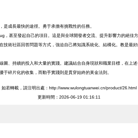
，是成長最快的途徑。勇于承擔有挑戰性的任務。
復Bug，甚至發起自己的項目。這是與全球開發者交流、提升影響力的絕佳
在技術社區回答問題等方式，強迫自己將知識系統化、結構化。教是最好
線圖、持續的投入和大量的實踐。建議結合自身現狀和職業目標，在上述七
優于碎片化的收集，而動手實踐則是貫穿始終的黃金法則。
如若轉載，請注明出處：http://www.wulongtuanwei.cn/product/26.html
更新時間：2026-06-19 01:16:11