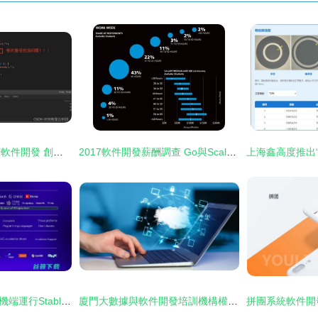
彈幕游戲互動小程序軟件開發 創新互動體驗的技術構建之路
2017軟件開發薪酬調查 Go與Scala引領高薪語言榜單
全球首例 Android手機端運行Stable Diffusion，移動端AI生成式模型邁入新紀元
廈門大數據與軟件開發培訓機構權威榜單今日揭曉