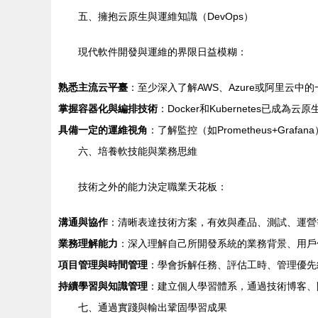
五、擁抱云原生與運維知識（DevOps）
現代軟件開發與運維的界限日益模糊：
熟悉主流云平臺
：至少深入了解AWS、Azure或阿里云
掌握容器化與編排技術
：Docker和Kubernetes已
具備一定的運維視角
：了解監控（如Prometheus+Gr
六、培養軟技能與業務思維
技術之外的能力決定職業天花板：
溝通與協作
：清晰表達技術方案，有效與產品、測試、運營
業務理解能力
：深入理解自己所開發系統的業務背景、用戶價
項目管理與時間管理
：學會拆解任務、評估工時、管理優先
持續學習與知識管理
：建立個人學習體系，通過技術博客、
七、通過實踐與輸出鞏固學習成果