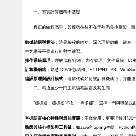
一、夯實計算機科學基礎
真正的編程高手，其優勢往往不在于熟悉多少框架，而
數據結構與算法
：這是編程的內功。深入理解數組、鏈表、棧
牛客網等平臺進行針對性練習。
操作系統原理
：理解進程/線程、內存管理、文件系統、I
計算機網絡
：熟悉TCP/IP協議棧、HTTP/HTTPS、We
編譯原理與設計模式
：理解代碼如何被計算機執行，并能運
二、精通至少一門主流編程語言及其生態
“樣樣通，樣樣松”不如“一專多能”。選擇一門與職業規劃匹配
掌握語言核心特性與最佳實踐
：不僅會用，更要理解其設計
熟悉其核心框架與工具鏈
：如Java的Spring生態、Python的