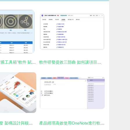
上海鑫高度推出“膜工具箱”軟件 賦能膜工藝工程師的在線輔助新利器
軟件研發提效三部曲 如何讓項目經理少催、開發少崩潰、產品少返工
拼團系統軟件開發 架構設計與核心功能實現
產品經理高效使用OneNote進行軟件開發的實用技巧