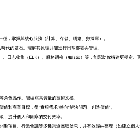
中的一種，掌握其核心服務（計算、存儲、網絡、數據庫）。
成為云原生時代的基石。理解其原理并能進行日常部署與管理。
afana）、日志收集（ELK）、服務網格（如Istio）等，能幫助你構建更穩定
等角色協作。能編寫高質量的技術文檔。
值和商業目標，從“實現需求”轉向“解決問題、創造價值”。
級，提升個人和團隊的交付效率。
開源項目、行業會議等多種渠道獲取信息，并有效歸納整理（如建立個人