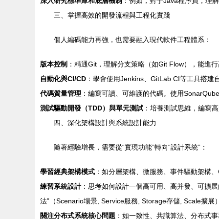
深入研究標準庫和底層機制
：例如，對于Java程序員，理
三、掌握高效的開發流程與工程化實踐
個人編碼能力再強，也需要融入現代軟件工程體系：
版本控制
：精通Git，理解分支策略（如Git Flow），能
自動化與CI/CD
：學會使用Jenkins、GitLab CI等
代碼質量管理
：編寫可讀、可維護的代碼。使用SonarQub
測試驅動開發（TDD）與單元測試
：培養測試思維，編寫高
四、深化架構設計與系統設計能力
隨著經驗增長，需要從“實現功能”轉向“設計系統”：
學習經典架構模式
：如分層架構、微服務、事件驅動架構、C
練習系統設計
：思考如何設計一個高可用、高并發、可擴展的系
法”（Scenario場景, Service服務, Storage存儲, Sca
關注分布式系統核心問題
：如一致性、共識算法、分布式事