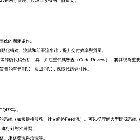
解JVM內存管理、垃圾回收機制至關重要。
進行高效的團隊協作。
工具搭建自動化構建、測試和部署流水線，提升交付效率與質量。
e等靜態代碼分析工具，并注重代碼審查（Code Review），將其視為重
質量的單元測試、集成測試，保障代碼健壯性。
QRS等。
統（如短鏈接服務、社交網絡Feed流）。可以從理解大型開源系統（如Re
le擴展）進行針對性練習。
務、服務發現與治理等。