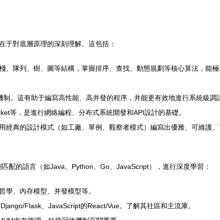
在于對底層原理的深刻理解。這包括：
、隊列、樹、圖等結構，掌握排序、查找、動態規劃等核心算法，能極大提
/O機制。這有助于編寫高性能、高并發的程序，并能更有效地進行系統級調
bSocket等，是進行網絡編程、分布式系統開發和API設計的基礎。
用經典的設計模式（如工廠、單例、觀察者模式）編寫出優雅、可維護、
的語言（如Java、Python、Go、JavaScript），進行深度學習：
哲學、內存模型、并發模型等。
Django/Flask、JavaScript的React/Vue。了解其社區和主流庫。